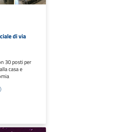
iale di via
n 30 posti per
 alla casa e
nomia