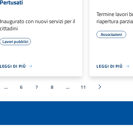
Pertusati
Termine lavori b
Inaugurato con nuovi servizi per il
riapertura parzia
cittadini
Associazioni
Lavori pubblici
LEGGI DI PIÙ
LEGGI DI PIÙ
...
6
7
8
...
11
e
Successiva »