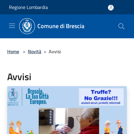
Salta al contenuto principale
Regione Lombardia
Comune di Brescia
Home
>
Novità
>
Avvisi
Avvisi