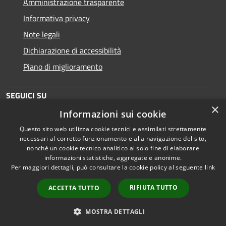
Amministrazione trasparente
Informativa privacy
Note legali
Dichiarazione di accessibilità
Piano di miglioramento
SEGUICI SU
×
Informazioni sui cookie
Questo sito web utilizza cookie tecnici e assimilati strettamente
necessari al corretto funzionamento e alla navigazione del sito,
nonché un cookie tecnico analitico al solo fine di elaborare
informazioni statistiche, aggregate e anonime.
RSS
Copyright © 2026 • Comune di
Per maggiori dettagli, può consultare la cookie policy al seguente
link
Accessibilità
Brescia • Powered by
Privacy
Municipium
Accesso
•
RIFIUTA TUTTO
ACCETTA TUTTO
Cookie
redazione
Mappa del sito
MOSTRA DETTAGLI