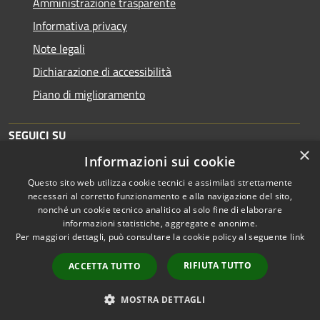
Amministrazione trasparente
Informativa privacy
Note legali
Dichiarazione di accessibilità
Piano di miglioramento
SEGUICI SU
×
Informazioni sui cookie
Questo sito web utilizza cookie tecnici e assimilati strettamente
necessari al corretto funzionamento e alla navigazione del sito,
nonché un cookie tecnico analitico al solo fine di elaborare
informazioni statistiche, aggregate e anonime.
RSS
Copyright © 2026 • Comune di
Per maggiori dettagli, può consultare la cookie policy al seguente
link
Accessibilità
Brescia • Powered by
Privacy
Municipium
Accesso
•
RIFIUTA TUTTO
ACCETTA TUTTO
Cookie
redazione
Mappa del sito
MOSTRA DETTAGLI