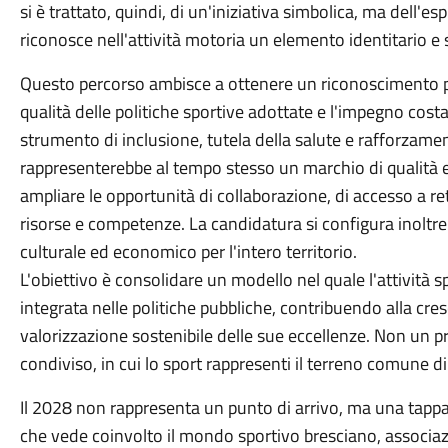
si è trattato, quindi, di un'iniziativa simbolica, ma dell
riconosce nell'attività motoria un elemento identitario e s
Questo percorso ambisce a ottenere un riconoscimento pres
qualità delle politiche sportive adottate e l'impegno co
strumento di inclusione, tutela della salute e rafforzament
rappresenterebbe al tempo stesso un marchio di qualità e d
ampliare le opportunità di collaborazione, di accesso a ret
risorse e competenze. La candidatura si configura inoltr
culturale ed economico per l'intero territorio.
L'obiettivo è consolidare un modello nel quale l'attività s
integrata nelle politiche pubbliche, contribuendo alla cre
valorizzazione sostenibile delle sue eccellenze. Non un 
condiviso, in cui lo sport rappresenti il terreno comune 
Il 2028 non rappresenta un punto di arrivo, ma una tappa
che vede coinvolto il mondo sportivo bresciano, associazioni