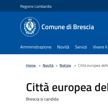
Salta al contenuto principale
Regione Lombardia
Comune di Brescia
Amministrazione
Novità
Servizi
Vivere 
Home
>
Novità
>
Notizie
>
Città europea del
Città europea de
Brescia si candida