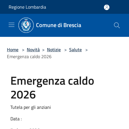
Salta al contenuto principale
Regione Lombardia
Comune di Brescia
Home
>
Novità
>
Notizie
>
Salute
>
Emergenza caldo 2026
Emergenza caldo
2026
Tutela per gli anziani
Data :