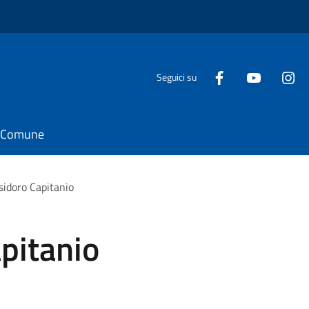
Seguici su
il Comune
sidoro Capitanio
pitanio