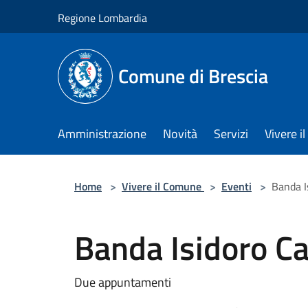
Salta al contenuto principale
Regione Lombardia
Comune di Brescia
Amministrazione
Novità
Servizi
Vivere 
Home
>
Vivere il Comune
>
Eventi
>
Banda I
Banda Isidoro Ca
Due appuntamenti