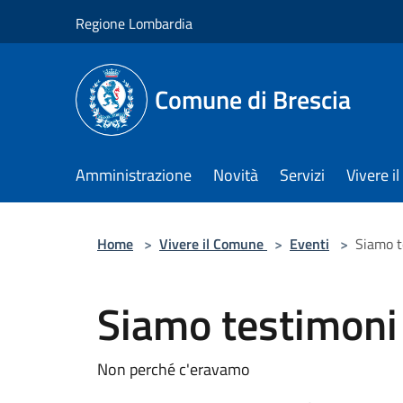
Salta al contenuto principale
Regione Lombardia
Comune di Brescia
Amministrazione
Novità
Servizi
Vivere 
Home
>
Vivere il Comune
>
Eventi
>
Siamo t
Siamo testimoni
Non perché c'eravamo