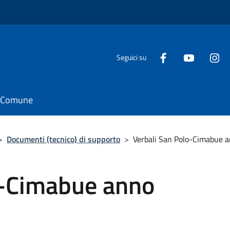
Seguici su
il Comune
>
Documenti (tecnico) di supporto
>
Verbali San Polo-Cimabue 
o-Cimabue anno