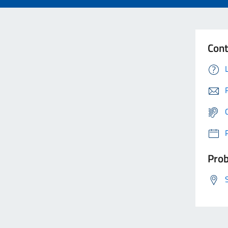
Cont
Prob