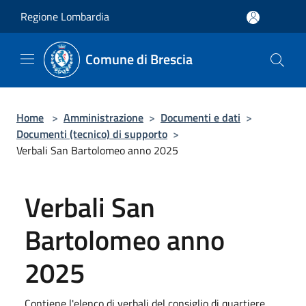
Salta al contenuto principale
Regione Lombardia
Comune di Brescia
Home
>
Amministrazione
>
Documenti e dati
>
Documenti (tecnico) di supporto
>
Verbali San Bartolomeo anno 2025
Verbali San
Bartolomeo anno
2025
Contiene l'elenco di verbali del consiglio di quartiere