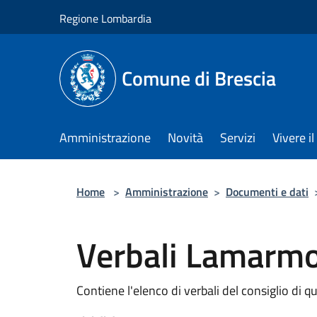
Salta al contenuto principale
Regione Lombardia
Comune di Brescia
Amministrazione
Novità
Servizi
Vivere 
Home
>
Amministrazione
>
Documenti e dati
Verbali Lamarm
Contiene l'elenco di verbali del consiglio di q