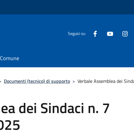
Seguici su
il Comune
>
Documenti (tecnico) di supporto
>
Verbale Assemblea dei Sinda
a dei Sindaci n. 7
2025