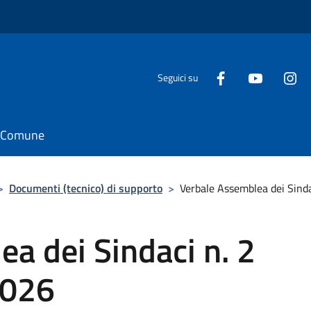
Seguici su
il Comune
>
Documenti (tecnico) di supporto
>
Verbale Assemblea dei Sinda
a dei Sindaci n. 2
2026