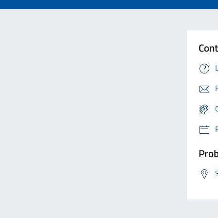
Cont
Prob