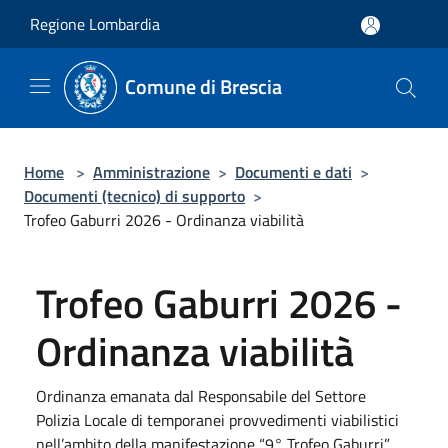
Salta al contenuto principale
Regione Lombardia
Comune di Brescia
Home
>
Amministrazione
>
Documenti e dati
>
Documenti (tecnico) di supporto
>
Trofeo Gaburri 2026 - Ordinanza viabilità
Trofeo Gaburri 2026 -
Ordinanza viabilità
Ordinanza emanata dal Responsabile del Settore
Polizia Locale di temporanei provvedimenti viabilistici
nell’ambito della manifestazione “9° Trofeo Gaburri”