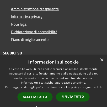
Amministrazione trasparente
Informativa privacy
Note legali
Dichiarazione di accessibilità
Piano di miglioramento
SEGUICI SU
×
Informazioni sui cookie
Questo sito web utilizza cookie tecnici e assimilati strettamente
necessari al corretto funzionamento e alla navigazione del sito,
nonché un cookie tecnico analitico al solo fine di elaborare
informazioni statistiche, aggregate e anonime.
RSS
Copyright © 2026 • Comune di
Per maggiori dettagli, può consultare la cookie policy al seguente
link
Accessibilità
Brescia • Powered by
Privacy
Municipium
Accesso
•
RIFIUTA TUTTO
ACCETTA TUTTO
Cookie
redazione