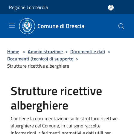
Salta al contenuto principale
Regione Lombardia
Comune di Brescia
Home
>
Amministrazione
>
Documenti e dati
>
Documenti (tecnico) di supporto
>
Strutture ricettive alberghiere
Strutture ricettive
alberghiere
Contiene la documentazione sulle strutture ricettive
alberghiere del Comune, in cui sono raccolte
informazioni, riferimenti normativi e dati utili per