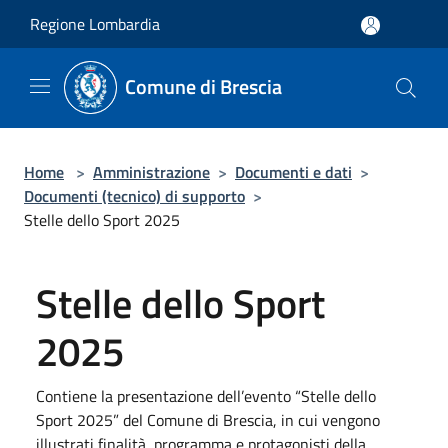
Salta al contenuto principale
Regione Lombardia
Comune di Brescia
Home
>
Amministrazione
>
Documenti e dati
>
Documenti (tecnico) di supporto
>
Stelle dello Sport 2025
Stelle dello Sport
2025
Contiene la presentazione dell’evento “Stelle dello
Sport 2025” del Comune di Brescia, in cui vengono
illustrati finalità, programma e protagonisti della