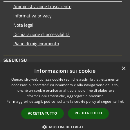
Amministrazione trasparente
Informativa privacy
Note legali
Dichiarazione di accessibilità
Piano di miglioramento
SEGUICI SU
×
Informazioni sui cookie
Questo sito web utilizza cookie tecnici e assimilati strettamente
necessari al corretto funzionamento e alla navigazione del sito,
nonché un cookie tecnico analitico al solo fine di elaborare
informazioni statistiche, aggregate e anonime.
RSS
Copyright © 2026 • Comune di
Per maggiori dettagli, può consultare la cookie policy al seguente
link
Accessibilità
Brescia • Powered by
Privacy
Municipium
Accesso
•
RIFIUTA TUTTO
ACCETTA TUTTO
Cookie
redazione
Mappa del sito
MOSTRA DETTAGLI