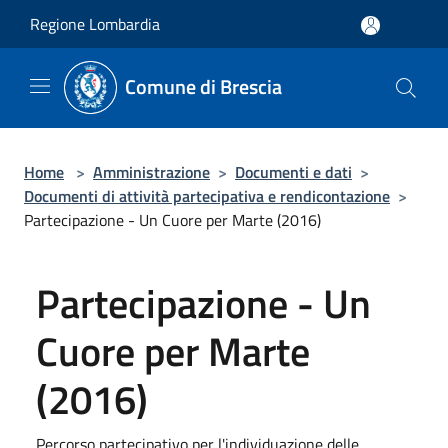
Salta al contenuto principale
Regione Lombardia
Comune di Brescia
Home
>
Amministrazione
>
Documenti e dati
>
Documenti di attività partecipativa e rendicontazione
>
Partecipazione - Un Cuore per Marte (2016)
Partecipazione - Un
Cuore per Marte
(2016)
Percorso partecipativo per l'individuazione delle