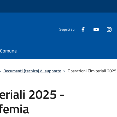
Seguici su
il Comune
>
Documenti (tecnico) di supporto
>
Operazioni Cimiteriali 2025
eriali 2025 -
ufemia