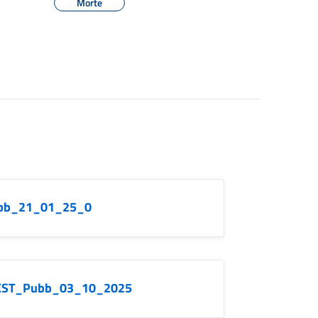
Morte
bb_21_01_25_0
EST_Pubb_03_10_2025