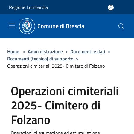
Salta al contenuto principale
Regione Lombardia
Comune di Brescia
Home
>
Amministrazione
>
Documenti e dati
>
Documenti (tecnico) di supporto
>
Operazioni cimiteriali 2025- Cimitero di Folzano
Operazioni cimiteriali
2025- Cimitero di
Folzano
Operazioni di esumazione ed estumulazione