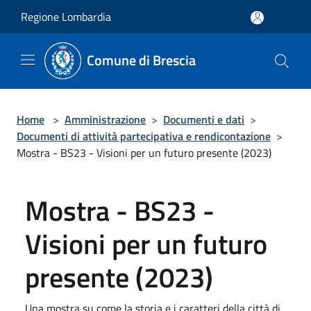
Salta al contenuto principale
Regione Lombardia
Comune di Brescia
Home
>
Amministrazione
>
Documenti e dati
>
Documenti di attività partecipativa e rendicontazione
>
Mostra - BS23 - Visioni per un futuro presente (2023)
Mostra - BS23 -
Visioni per un futuro
presente (2023)
Una mostra su come la storia e i caratteri della città di