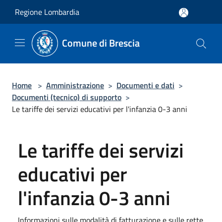
Salta al contenuto principale
Regione Lombardia
Comune di Brescia
Home
>
Amministrazione
>
Documenti e dati
>
Documenti (tecnico) di supporto
>
Le tariffe dei servizi educativi per l'infanzia 0-3 anni
Le tariffe dei servizi
educativi per
l'infanzia 0-3 anni
Informazioni sulle modalità di fatturazione e sulle rette