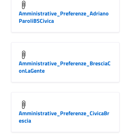
Amministrative_Preferenze_Adriano
ParoliBSCivica
Amministrative_Preferenze_BresciaC
onLaGente
Amministrative_Preferenze_CivicaBr
escia