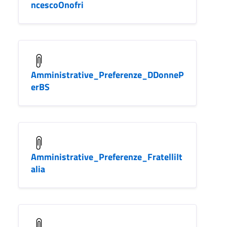
ncescoOnofri
Amministrative_Preferenze_DDonneP
erBS
Amministrative_Preferenze_FratelliIt
alia