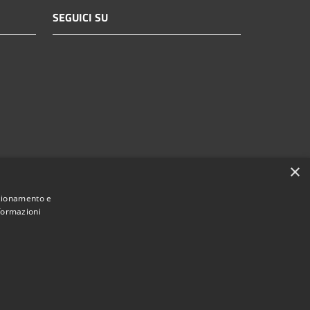
SEGUICI SU
×
nzionamento e
nformazioni
Municipium
Accesso redazione
i Brescia • Powered by
•