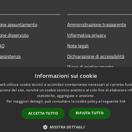
ione appuntamento
Amministrazione trasparente
one disservizio
Informativa privacy
FAQ
Note legali
 assistenza
Dichiarazione di accessibilità
Piano di miglioramento
Informazioni sui cookie
web utilizza cookie tecnici e assimilati strettamente necessari al corretto fu
azione del sito, nonché un cookie tecnico analitico al solo fine di elaborare i
statistiche, aggregate e anonime.
Per maggiori dettagli, può consultare la cookie policy al seguente
link
RIFIUTA TUTTO
ACCETTA TUTTO
l sito
Copyright © 2026 • Comune d
MOSTRA DETTAGLI