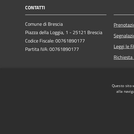
CONTATTI
Comune di Brescia
Prenotaz
Piazza della Loggia, 1 - 25121 Brescia
Segnalazi
Codice Fiscale: 00761890177
Leggi le 
Partita IVA: 00761890177
Richiesta
PEC:
protocollogenerale@pec.comune.brescia.it
Questo sito 
Centralino Unico: 030/29771
alla navig
RSS
Accessibilità
Privacy
Cookie
Mappa de