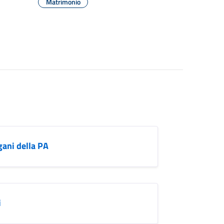
Matrimonio
gani della PA
i