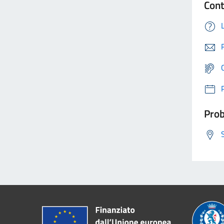
Cont
Prob