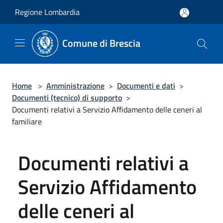
Salta al contenuto principale
Regione Lombardia
Comune di Brescia
Home
>
Amministrazione
>
Documenti e dati
>
Documenti (tecnico) di supporto
>
Documenti relativi a Servizio Affidamento delle ceneri al
familiare
Documenti relativi a
Servizio Affidamento
delle ceneri al