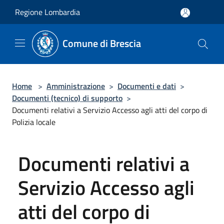
Salta al contenuto principale
Regione Lombardia
Comune di Brescia
Home
>
Amministrazione
>
Documenti e dati
>
Documenti (tecnico) di supporto
>
Documenti relativi a Servizio Accesso agli atti del corpo di
Polizia locale
Documenti relativi a
Servizio Accesso agli
atti del corpo di