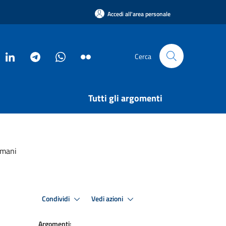
Accedi all'area personale
Cerca
Tutti gli argomenti
umani
Condividi
Vedi azioni
Argomenti: