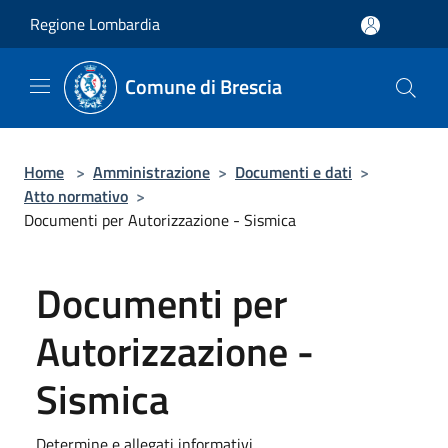
Salta al contenuto principale
Regione Lombardia
Comune di Brescia
Home
>
Amministrazione
>
Documenti e dati
>
Atto normativo
>
Documenti per Autorizzazione - Sismica
Documenti per
Autorizzazione -
Sismica
Determine e allegati informativi