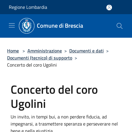
Salta al contenuto principale
Regione Lombardia
Comune di Brescia
Home
>
Amministrazione
>
Documenti e dati
>
Documenti (tecnico) di supporto
>
Concerto del coro Ugolini
Concerto del coro
Ugolini
Un invito, in tempi bui, a non perdere fiducia, ad
impegnarsi, a trasmettere speranza e perseverare nel
bene e nella giustizia.