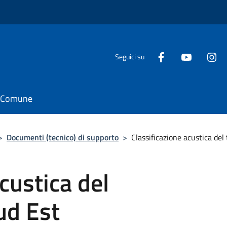
Seguici su
il Comune
>
Documenti (tecnico) di supporto
>
Classificazione acustica del
custica del
ud Est