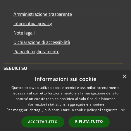
Amministrazione trasparente
Informativa privacy
Note legali
Dichiarazione di accessibilità
Piano di miglioramento
SEGUICI SU
×
Informazioni sui cookie
Questo sito web utilizza cookie tecnici e assimilati strettamente
necessari al corretto funzionamento e alla navigazione del sito,
nonché un cookie tecnico analitico al solo fine di elaborare
informazioni statistiche, aggregate e anonime.
RSS
Copyright © 2026 • Comune di
Per maggiori dettagli, può consultare la cookie policy al seguente
link
Accessibilità
Brescia • Powered by
Privacy
Municipium
Accesso
•
RIFIUTA TUTTO
ACCETTA TUTTO
Cookie
redazione