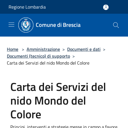
Salta al contenuto principale
Regione Lombardia
Comune di Brescia
Home
>
Amministrazione
>
Documenti e dati
>
Documenti (tecnico) di supporto
>
Carta dei Servizi del nido Mondo del Colore
Carta dei Servizi del
nido Mondo del
Colore
Principi, interventi e strategie messe in campo a favore