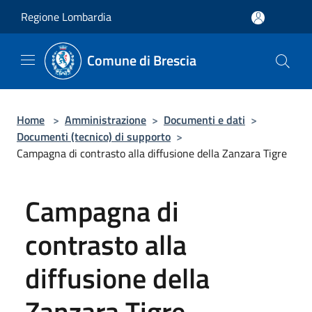
Salta al contenuto principale
Regione Lombardia
Comune di Brescia
Home
>
Amministrazione
>
Documenti e dati
>
Documenti (tecnico) di supporto
>
Campagna di contrasto alla diffusione della Zanzara Tigre
Campagna di
contrasto alla
diffusione della
Zanzara Tigre