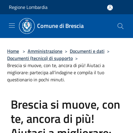
Salta al contenuto principale
Regione Lombardia
Comune di Brescia
Home
>
Amministrazione
>
Documenti e dati
>
Documenti (tecnico) di supporto
>
Brescia si muove, con te, ancora di più! Aiutaci a
migliorare: partecipa all’indagine e compila il tuo
questionario in pochi minuti.
Brescia si muove, con
te, ancora di più!
Aiutaci a migliorare: