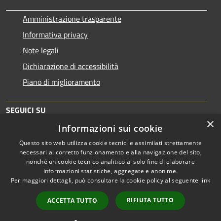
Amministrazione trasparente
Informativa privacy
Note legali
Dichiarazione di accessibilità
Piano di miglioramento
SEGUICI SU
×
Informazioni sui cookie
Questo sito web utilizza cookie tecnici e assimilati strettamente
necessari al corretto funzionamento e alla navigazione del sito,
nonché un cookie tecnico analitico al solo fine di elaborare
informazioni statistiche, aggregate e anonime.
RSS
Copyright © 2026 • Comune di
Per maggiori dettagli, può consultare la cookie policy al seguente
link
Accessibilità
Brescia • Powered by
Privacy
Municipium
Accesso
•
RIFIUTA TUTTO
ACCETTA TUTTO
Cookie
redazione