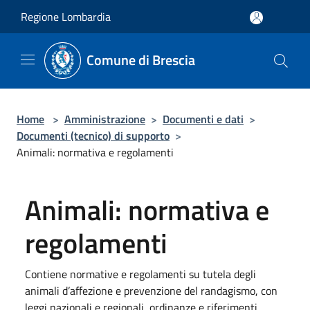
Salta al contenuto principale
Regione Lombardia
Comune di Brescia
Home
>
Amministrazione
>
Documenti e dati
>
Documenti (tecnico) di supporto
>
Animali: normativa e regolamenti
Animali: normativa e
regolamenti
Contiene normative e regolamenti su tutela degli
animali d’affezione e prevenzione del randagismo, con
leggi nazionali e regionali, ordinanze e riferimenti