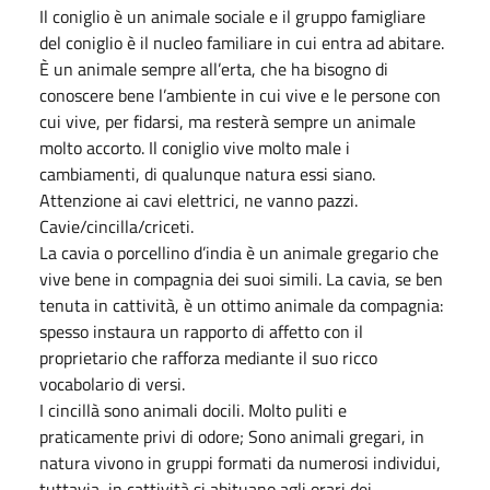
Il coniglio è un animale sociale e il gruppo famigliare
del coniglio è il nucleo familiare in cui entra ad abitare.
È un animale sempre all’erta, che ha bisogno di
conoscere bene l’ambiente in cui vive e le persone con
cui vive, per fidarsi, ma resterà sempre un animale
molto accorto. Il coniglio vive molto male i
cambiamenti, di qualunque natura essi siano.
Attenzione ai cavi elettrici, ne vanno pazzi.
Cavie/cincilla/criceti.
La cavia o porcellino d’india è un animale gregario che
vive bene in compagnia dei suoi simili. La cavia, se ben
tenuta in cattività, è un ottimo animale da compagnia:
spesso instaura un rapporto di affetto con il
proprietario che rafforza mediante il suo ricco
vocabolario di versi.
I cincillà sono animali docili. Molto puliti e
praticamente privi di odore; Sono animali gregari, in
natura vivono in gruppi formati da numerosi individui,
tuttavia, in cattività si abituano agli orari dei