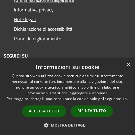
Informativa privacy
Note legali
Dichiarazione di accessibilità
Piano di miglioramento
SEGUICI SU
×
Informazioni sui cookie
Questo sito web utilizza cookie tecnici e assimilati strettamente
necessari al corretto funzionamento e alla navigazione del sito,
nonché un cookie tecnico analitico al solo fine di elaborare
informazioni statistiche, aggregate e anonime.
RSS
Copyright © 2026 • Comune di
Per maggiori dettagli, può consultare la cookie policy al seguente
link
Accessibilità
Brescia • Powered by
Privacy
Municipium
Accesso
•
RIFIUTA TUTTO
ACCETTA TUTTO
Cookie
redazione
Mappa del sito
MOSTRA DETTAGLI