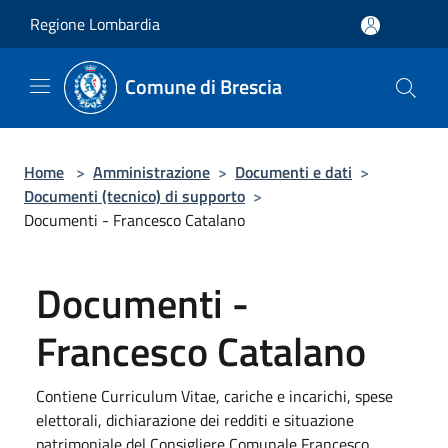
Salta al contenuto principale
Regione Lombardia
Comune di Brescia
Home
>
Amministrazione
>
Documenti e dati
>
Documenti (tecnico) di supporto
>
Documenti - Francesco Catalano
Documenti -
Francesco Catalano
Contiene Curriculum Vitae, cariche e incarichi, spese
elettorali, dichiarazione dei redditi e situazione
patrimoniale del Consigliere Comunale Francesco